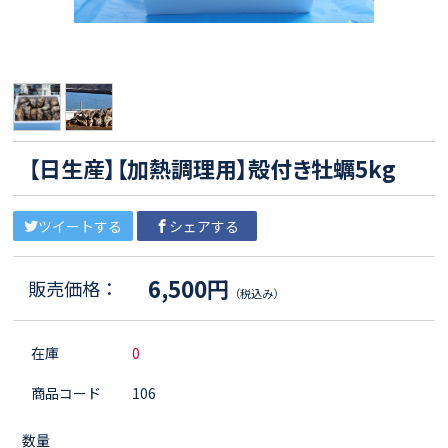
【日生産】【加熱調理用】殻付き牡蠣5kg
ツイートする
シェアする
6,500円
販売価格：
（税込み）
在庫
0
商品コード
106
数量