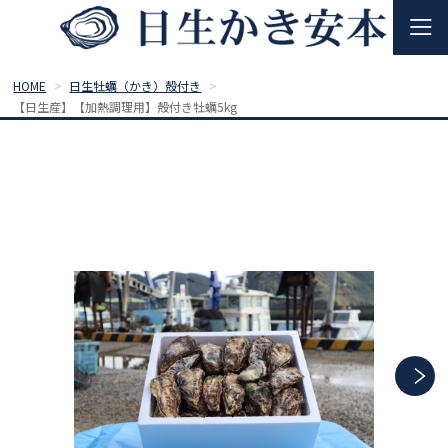
HOME
日生牡蠣（かき）殻付き
【日生産】【加熱調理用】殻付き牡蠣5kg